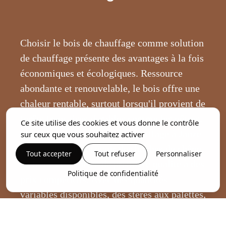
Choisir le bois de chauffage comme solution
de chauffage présente des avantages à la fois
économiques et écologiques. Ressource
abondante et renouvelable, le bois offre une
chaleur rentable, surtout lorsqu'il provient de
forêts françaises durables comme les nôtres.
Ce site utilise des cookies et vous donne le contrôle
Notre livraison de bois de chauffage à Janzé
sur ceux que vous souhaitez activer
vous assure de recevoir des bûches de chêne,
Tout accepter
Tout refuser
Personnaliser
de frêne et de hêtre de première qualité à des
Politique de confidentialité
prix compétitifs. Avec des quantités
variables disponibles, des stères aux palettes,
nous répondons à des besoins variés. Le
faible taux d'humidité de notre bois