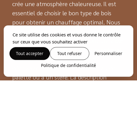
crée une atmosphère chaleureuse. Il est
essentiel de choisir le bon type de bois
pour obtenir un chauffage optimal. Nous
recommandons les bois durs comme le
Ce site utilise des cookies et vous donne le contrôle
chêne (chene en français) qui ont un faible
sur ceux que vous souhaitez activer
taux d'humidité après un séchage adéquat.
Tout accepter
Tout refuser
Personnaliser
La quantité de bois de chauffage
Politique de confidentialité
nécessaire peut varier d'une unité à une
palette ou à un stère. La description
détaillée de chaque produit par notre
société vous aide à faire un choix éclairé.
Avec notre service de livraison bois de
chauffage Betton, vous pouvez compter
sur une livraison rapide quelle que soit la
quantité commandée. Nous vous assurons