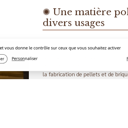
✺ Une matière po
divers usages
La sciure de bois est un produit nat
s et vous donne le contrôle sur ceux que vous souhaitez activer
dans de nombreux secteurs. Que ce s
Personnaliser
ser
volailles, rongeurs), le paillage de 
la fabrication de pellets et de briq
vos besoins.
Chez Bois Distribution Services, no
propre, fine et sèche, issue de bois
de qualité et respectueux de l’env
disponible en différentes granulomé