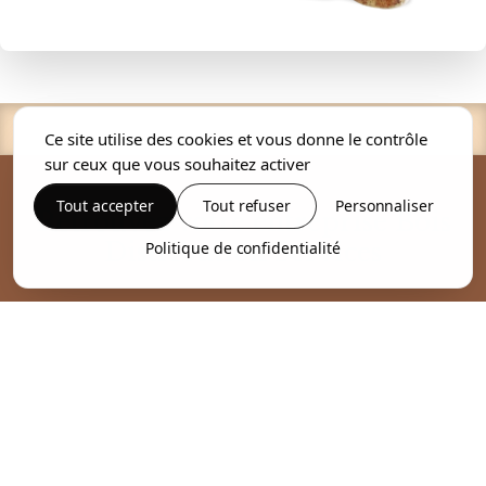
Ce site utilise des cookies et vous donne le contrôle
sur ceux que vous souhaitez activer
Tout accepter
Tout refuser
Personnaliser
Retrouvez votre entreprise Bois
Distribution Services
Politique de confidentialité
Adresse
8 Rue de la Perrière 35590 Saint-Gilles
Téléphone
02 99 30 67 06